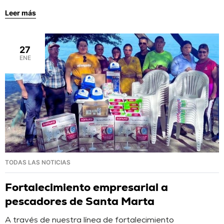
plan de simulacros anual, realizó un simulacro para el
Leer más
control de derrame de hidrocarburos en el mar, con el fin
de evaluar las capacidades de respuesta técnicas y
humanas ante estas emergencias. La actividad se llevó
27
a […]
ENE
TODAS LAS NOTICIAS
Fortalecimiento empresarial a
pescadores de Santa Marta
A través de nuestra línea de fortalecimiento