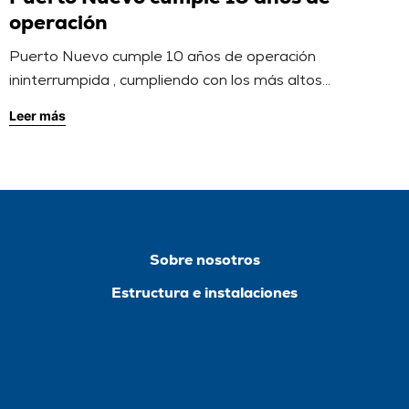
operación
Puerto Nuevo cumple 10 años de operación
ininterrumpida , cumpliendo con los más altos
estándares de calidad. Su construcción inició en 2011 y
Leer más
fue inaugurado el 29 de mayo de 2013. En estos 10
años, Puerto Nuevo ha logrado exportar 130.7 millones
de toneladas de carbón en 1.535 buques. Asimismo, ha
recibido 16.447 trenes con […]
Sobre nosotros
Estructura e instalaciones